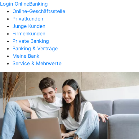
Login OnlineBanking
Online-Geschäftsstelle
Privatkunden
Junge Kunden
Firmenkunden
Private Banking
Banking & Verträge
Meine Bank
Service & Mehrwerte