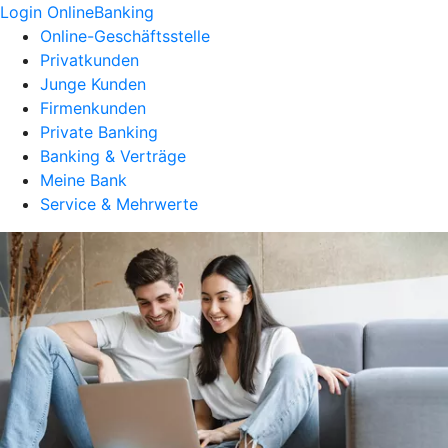
Login OnlineBanking
Online-Geschäftsstelle
Privatkunden
Junge Kunden
Firmenkunden
Private Banking
Banking & Verträge
Meine Bank
Service & Mehrwerte