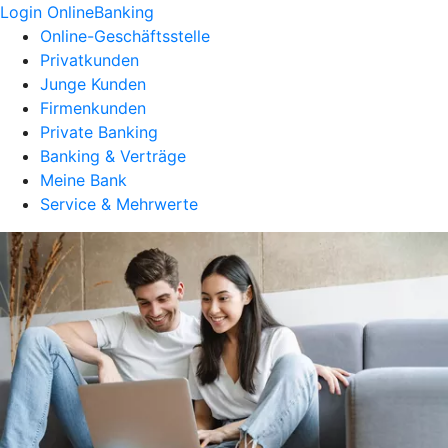
Login OnlineBanking
Online-Geschäftsstelle
Privatkunden
Junge Kunden
Firmenkunden
Private Banking
Banking & Verträge
Meine Bank
Service & Mehrwerte