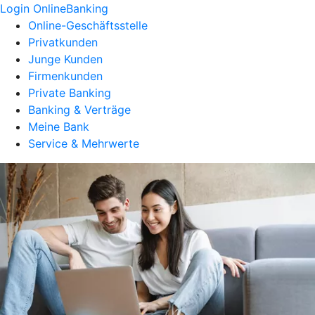
Login OnlineBanking
Online-Geschäftsstelle
Privatkunden
Junge Kunden
Firmenkunden
Private Banking
Banking & Verträge
Meine Bank
Service & Mehrwerte