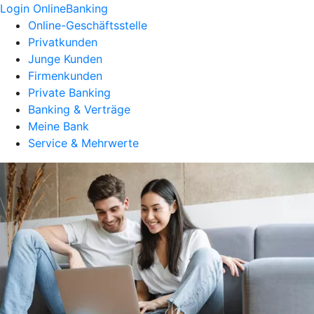
Login OnlineBanking
Online-Geschäftsstelle
Privatkunden
Junge Kunden
Firmenkunden
Private Banking
Banking & Verträge
Meine Bank
Service & Mehrwerte