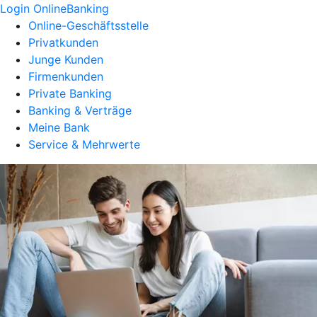
Login OnlineBanking
Online-Geschäftsstelle
Privatkunden
Junge Kunden
Firmenkunden
Private Banking
Banking & Verträge
Meine Bank
Service & Mehrwerte