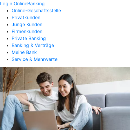
Login OnlineBanking
Online-Geschäftsstelle
Privatkunden
Junge Kunden
Firmenkunden
Private Banking
Banking & Verträge
Meine Bank
Service & Mehrwerte