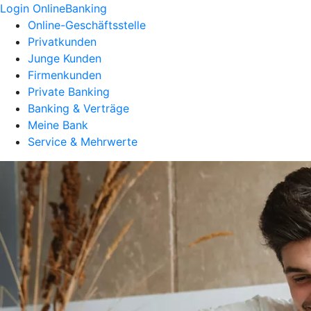
Login OnlineBanking
Online-Geschäftsstelle
Privatkunden
Junge Kunden
Firmenkunden
Private Banking
Banking & Verträge
Meine Bank
Service & Mehrwerte