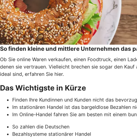
So finden kleine und mittlere Unternehmen das
Ob Sie online Waren verkaufen, einen Foodtruck, einen La
denen sie vertrauen. Vielleicht brechen sie sogar den Kau
ideal sind, erfahren Sie hier.
Das Wichtigste in Kürze
Finden Ihre Kundinnen und Kunden nicht das bevorzugt
Im stationären Handel ist das bargeldlose Bezahlen n
Im Online-Handel fahren Sie am besten mit einem bun
So zahlen die Deutschen
Bezahlsysteme stationärer Handel