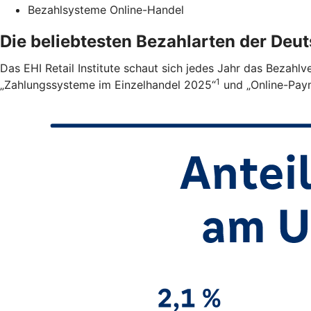
Bezahlsysteme Online-Handel
Die beliebtesten Bezahlarten der Deu
Das EHI Retail Institute schaut sich jedes Jahr das Bezahl
1
„Zahlungssysteme im Einzelhandel 2025“
und „Online-Pay