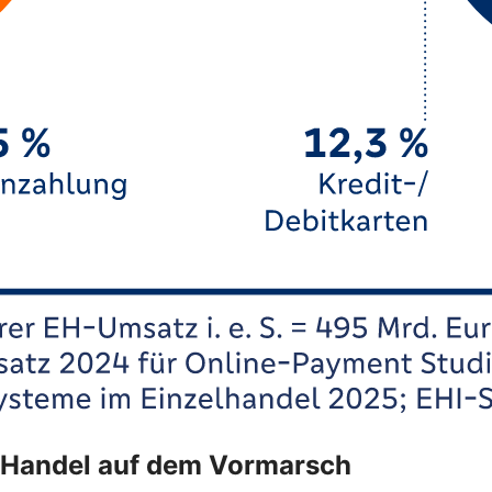
n Handel auf dem Vormarsch