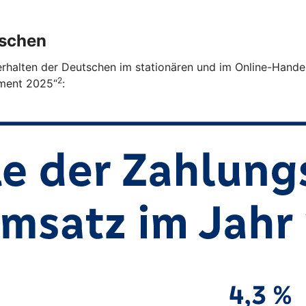
tschen
verhalten der Deutschen im stationären und im Online-Handel
2
ment 2025“
: