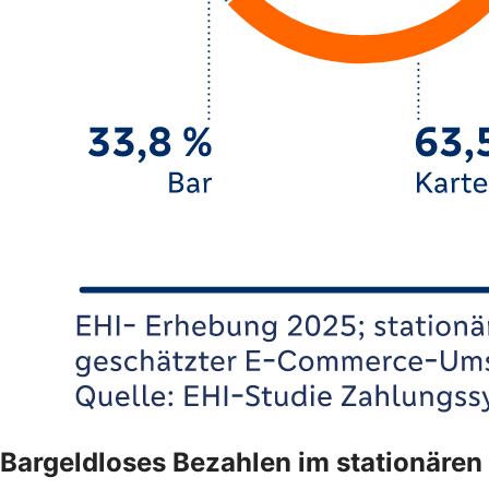
Bargeldloses Bezahlen im stationäre