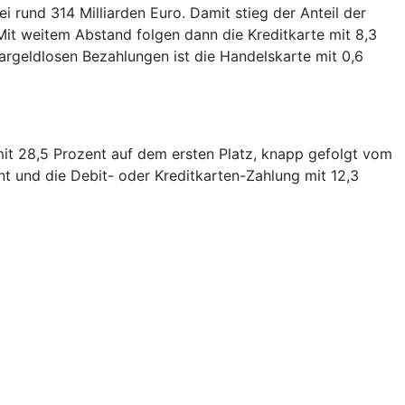
 rund 314 Milliarden Euro. Damit stieg der Anteil der
Mit weitem Abstand folgen dann die Kreditkarte mit 8,3
bargeldlosen Bezahlungen ist die Handelskarte mit 0,6
mit 28,5 Prozent auf dem ersten Platz, knapp gefolgt vom
nt und die Debit- oder Kreditkarten-Zahlung mit 12,3