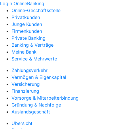
Login OnlineBanking
Online-Geschäftsstelle
Privatkunden
Junge Kunden
Firmenkunden
Private Banking
Banking & Verträge
Meine Bank
Service & Mehrwerte
Zahlungsverkehr
Vermögen & Eigenkapital
Versicherung
Finanzierung
Vorsorge & Mitarbeiterbindung
Gründung & Nachfolge
Auslandsgeschäft
Übersicht