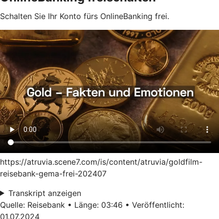
Schalten Sie Ihr Konto fürs OnlineBanking frei.
https://atruvia.scene7.com/is/content/atruvia/goldfilm-
reisebank-gema-frei-202407
Transkript anzeigen
Quelle: Reisebank • Länge: 03:46 • Veröffentlicht:
01.07.2024