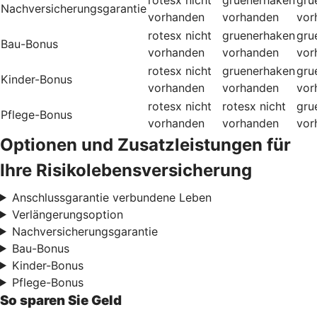
Nachversicherungsgarantie
vorhanden
vorhanden
vor
rotesx
nicht
gruenerhaken
gru
Bau-Bonus
vorhanden
vorhanden
vor
rotesx
nicht
gruenerhaken
gru
Kinder-Bonus
vorhanden
vorhanden
vor
rotesx
nicht
rotesx
nicht
gru
Pflege-Bonus
vorhanden
vorhanden
vor
Optionen und Zusatzleistungen für
Ihre Risikolebensversicherung
Anschlussgarantie verbundene Leben
Verlängerungsoption
Nachversicherungsgarantie
Bau-Bonus
Kinder-Bonus
Pflege-Bonus
So sparen Sie Geld