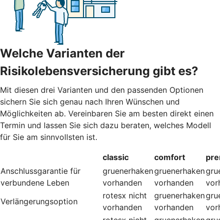
Welche Varianten der
Risikolebensversicherung gibt es?
Mit diesen drei Varianten und den passenden Optionen
sichern Sie sich genau nach Ihren Wünschen und
Möglichkeiten ab. Vereinbaren Sie am besten direkt einen
Termin und lassen Sie sich dazu beraten, welches Modell
für Sie am sinnvollsten ist.
classic
comfort
pr
Anschlussgarantie für
gruenerhaken
gruenerhaken
gru
verbundene Leben
vorhanden
vorhanden
vor
rotesx
nicht
gruenerhaken
gru
Verlängerungsoption
vorhanden
vorhanden
vor
rotesx
nicht
gruenerhaken
gru