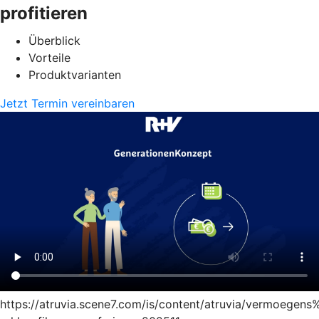
profitieren
Überblick
Vorteile
Produktvarianten
Jetzt Termin vereinbaren
https://atruvia.scene7.com/is/content/atruvia/vermoege