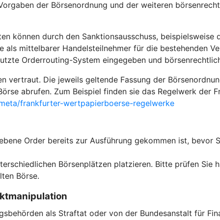
orgaben der Börsenordnung und der weiteren börsenrechtli
ten können durch den Sanktionsausschuss, beispielsweise 
e als mittelbarer Handelsteilnehmer für die bestehenden Ver
enutzte Orderrouting-System eingegeben und börsenrechtli
ten vertraut. Die jeweils geltende Fassung der Börsenordnu
n Börse abrufen. Zum Beispiel finden sie das Regelwerk der 
eta/frankfurter-wertpapierboerse-regelwerke
egebene Order bereits zur Ausführung gekommen ist, bevor 
erschiedlichen Börsenplätzen platzieren. Bitte prüfen Sie h
ten Börse.
rktmanipulation
behörden als Straftat oder von der Bundesanstalt für Fina