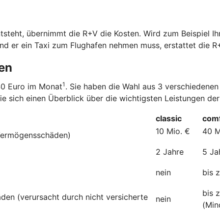
steht, übernimmt die R+V die Kosten. Wird zum Beispiel Ihr
nd er ein Taxi zum Flughafen nehmen muss, erstattet die R
den
1
,40 Euro im Monat
. Sie haben die Wahl aus 3 verschiedenen
ie sich einen Überblick über die wichtigsten Leistungen der
classic
comf
10 Mio. €
40 M
 Vermögensschäden)
2 Jahre
5 Ja
nein
bis 
bis 
den (verursacht durch nicht versicherte
nein
(Min